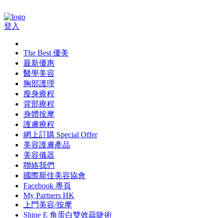
登入
The Best 優美
最新優惠
醫學美容
胸部護理
瘦身療程
背部療程
身體按摩
護膚療程
網上訂購 Special Offer
美容護膚產品
美容儀器
聯絡我們
國際斯佳美容協會
Facebook 專頁
My Partners HK
上門美容/按摩
Shine E 角蛋白雙效藴睫術