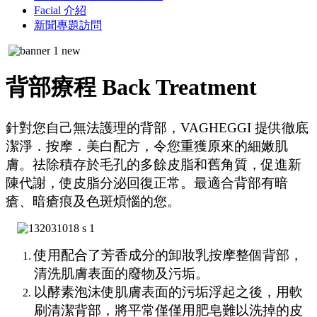
Facial 介紹
新聞專題訪問
背部療程 Back Treatment
針對您自己無法護理的背部，VAGHEGGI 提供徹底
潔淨．按摩．美白配方，令您重獲原來的細嫩肌
膚。祛除積存於毛孔的多餘皮脂和舊角質，促進新
陳代謝，使皮脂分泌回復正常。最適合背部有暗
瘡、暗瘡痕及色斑煩惱的您。
使用配合了芳香成分的卸妝乳按摩整個背部，
清洗肌膚表面的廢物及污垢。
以酵素泡沫使肌膚表面的污垢浮起之後，用軟
刷清潔背部，將平常僅僅用肥皂難以洗掉的皮