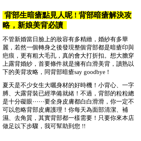
背部生暗瘡點見人呢 ! 背部暗瘡解決攻
略，新娘美背必讀
不管新婚當日臉上的妝容有多精緻，婚紗有多華
麗，若然一個轉身之後發現整個背部都是暗瘡印與
疤痕，更有粗大毛孔，真的會大打折扣。想大膽穿
上露背婚紗，首要條件就是擁有白滑美背，讀熟以
下的美背攻略，同背部暗瘡say goodbye！
夏天是不少女生大曬身材的好時機！小背心、一字
膊、大露背裝已經準備就緒！不過，背部的粒粒總
是十分礙眼⋯⋯要全身皮膚都白白滑滑，你一定不
可以忽略背部皮膚護理！你每天為面部清潔、補
濕、去角質，其實背部都一樣需要！只要你來本店
做足以下步驟，我可幫助到您 !!