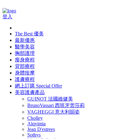
登入
The Best 優美
最新優惠
醫學美容
胸部護理
瘦身療程
背部療程
身體按摩
護膚療程
網上訂購 Special Offer
美容護膚產品
GUINOT 法國維健美
BrunoVassari 西班牙蕓莎莉
VAGHEGGI 意大利韻姿
Cholley
Alqvimia
Jean D'estrees
Sothys