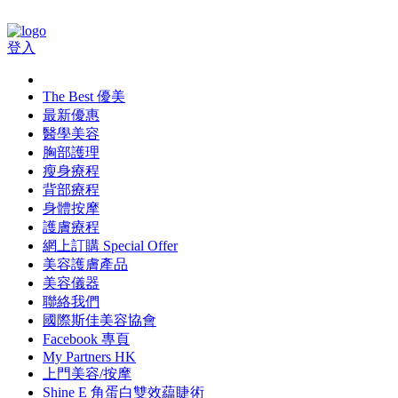
登入
The Best 優美
最新優惠
醫學美容
胸部護理
瘦身療程
背部療程
身體按摩
護膚療程
網上訂購 Special Offer
美容護膚產品
美容儀器
聯絡我們
國際斯佳美容協會
Facebook 專頁
My Partners HK
上門美容/按摩
Shine E 角蛋白雙效藴睫術