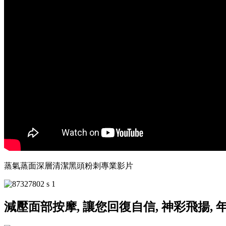
蒸氣蒸面深層清潔黑頭粉刺專業影片
減壓面部按摩, 讓您回復自信, 神彩飛揚, 年