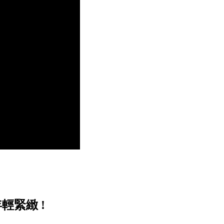
輕緊緻 !