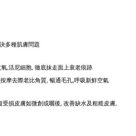
解決多種肌膚問題
氧,活尼細胞, 徹底抹走面上衰老痕跡
去際老比角質, 暢通毛孔,呼吸新鮮空氣
復受損皮膚如微創或曬後, 改善缺水及粗糙皮膚,