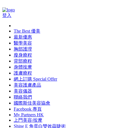
登入
The Best 優美
最新優惠
醫學美容
胸部護理
瘦身療程
背部療程
身體按摩
護膚療程
網上訂購 Special Offer
美容護膚產品
美容儀器
聯絡我們
國際斯佳美容協會
Facebook 專頁
My Partners HK
上門美容/按摩
Shine E 角蛋白雙效藴睫術