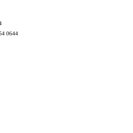
4
054 0644