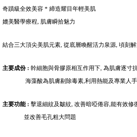
奇蹟級全效美容 * 締造耀目年輕美肌
媲美醫學療程, 肌膚瞬拾魅力
結合三大頂尖美肌元素, 從底層喚醒活力泉源, 頃刻
主要成份 :
幹細胞與骨膠原相互作用下, 為肌膚逐寸抗
海藻酸為肌膚剔除毒素,利用熱能及專業人手按摩
主要功能 :
擊退細紋及皺紋, 改善暗啞倦容,能有效修
並改善毛孔粗大問題