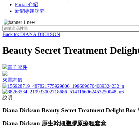
Facial 介紹
新聞專題訪問
Back to: DIANA DICKSON
Beauty Secret Treatment D
來電詢價
說明
Diana Dickson
Beauty Secret Treatment Delight Box 
Diana Dickson 原生幹細胞膠原療程套盒